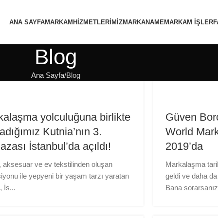
ANA SAYFA
MARKAM
HİZMETLERİMİZ
MARKANAME
MARKAM İŞLER
F
Blog
Ana Sayfa
Blog
alaşma yolculuğuna birlikte
Güven Borç
adığımız Kutnia’nın 3.
World Mark
zası İstanbul’da açıldı!
2019’da
 aksesuar ve ev tekstilinden oluşan
Markalaşma tar
iyonu ile yepyeni bir yaşam tarzı yaratan
geldi ve daha da
 İs...
Bana sorarsanız 