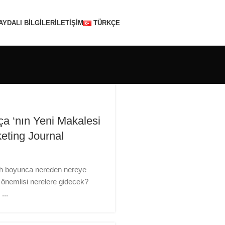
AYDALI BİLGİLER
İLETİŞİM
TÜRKÇE
a ‘nın Yeni Makalesi
eting Journal
ih boyunca nereden nereye
 önemlisi nerelere gidecek?
...