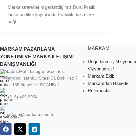
Marka stratejilerini geliştirdiğimiz Duru Pratik
lansman filmi yayınlandı. Pratiklik, lezzet ve
sağl...
MARKAM
MARKAM PAZARLAMA
YÖNETİMİ VE MARKA İLETİŞİMİ
Değerlerimiz, Misyonu
DANIŞMANLIĞI
Vizyonumuz!
Atatürk Mah. Ertuğrul Gazi Sok.
Markam Ekibi
Metropol İstanbul Sitesi C1 Blok Kat: 7
Markamdan Haberler
No: 139 Ataşehir / İSTANBUL
Referanslar
0 (216) 469 3934
markam@markam.com.tr