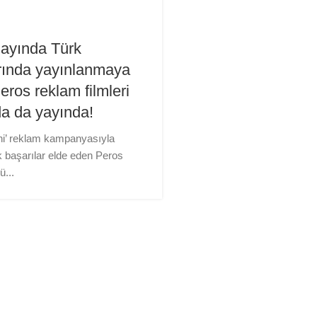
ayında Türk
arında yayınlanmaya
ros reklam filmleri
da da yayında!
ihi’ reklam kampanyasıyla
 başarılar elde eden Peros
ü...