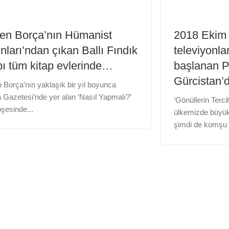
en Borça’nın Hümanist
2018 Ekim 
nları’ndan çıkan Ballı Fındık
televiyonl
bı tüm kitap evlerinde…
başlanan Pe
Gürcistan’
Borça’nın yaklaşık bir yıl boyunca
Gazetesi’nde yer alan ‘Nasıl Yapmalı?’
‘Gönüllerin Terc
öşesinde...
ülkemizde büyük
şimdi de komşu 