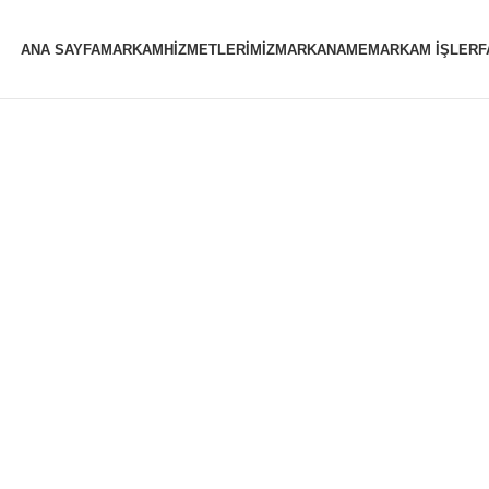
ANA SAYFA
MARKAM
HİZMETLERİMİZ
MARKANAME
MARKAM İŞLER
F