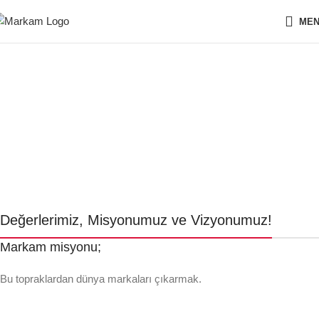
ME
MARKAM
Değerlerimiz, Misyonumuz ve Vizyonumuz!
Değerlerimiz, Misyonumuz ve Vizyonumuz!
Markam misyonu;
Bu topraklardan dünya markaları çıkarmak.