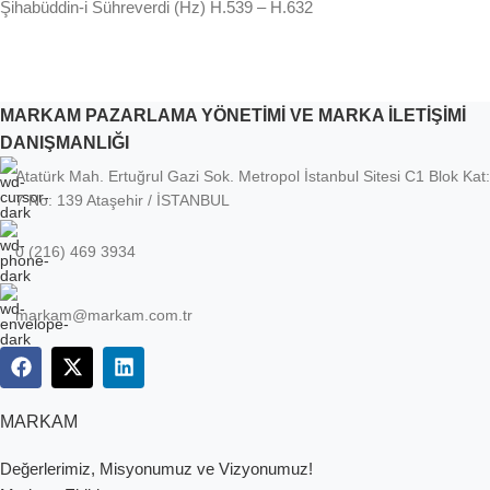
Şihabüddin-i Sühreverdi (Hz) H.539 – H.632
MARKAM PAZARLAMA YÖNETİMİ VE MARKA İLETİŞİMİ
DANIŞMANLIĞI
Atatürk Mah. Ertuğrul Gazi Sok. Metropol İstanbul Sitesi C1 Blok Kat:
7 No: 139 Ataşehir / İSTANBUL
0 (216) 469 3934
markam@markam.com.tr
MARKAM
Değerlerimiz, Misyonumuz ve Vizyonumuz!